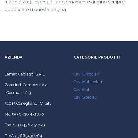
maggio 2015. Eventuali aggiornamenti saranno sempre
pubblicati su questa pagina.
AZIENDA
CATEGORIE PRODOTTI
Lamec Cablaggi S.R.L.
Cavi Unipolari
Cavi Multipolari
Zona Ind. Campidui Via
Cavi Flat
I.Cosmo, 11/13
Cavi Speciali
31015 Conegliano TV Italy
Tel. +39 0438 451076
Fax. +39 0438 451079
P.IVA 03665430264