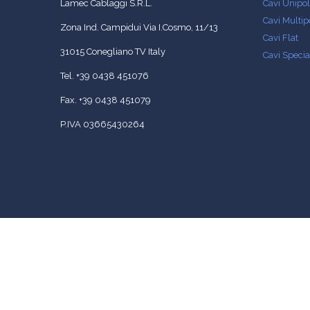
Lamec Cablaggi S.R.L.
Cavi Unipol
Cavi Multip
Zona Ind. Campidui Via I.Cosmo, 11/13
Cavi Flat
31015 Conegliano TV Italy
Cavi Specia
Tel. +39 0438 451076
Fax. +39 0438 451079
P.IVA 03665430264