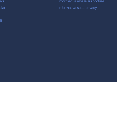
ari
Informativa estesa sui cookies
olari
Informativa sulla privacy
li